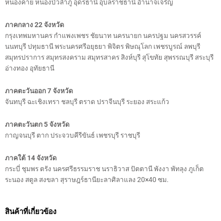
หนองคาย หนองบัวลำภู อุดรธานี อุบลราชธานี อำนาจเจริญ
ภาคกลาง 22 จังหวัด
กรุงเทพมหานคร กำแพงเพชร ชัยนาท นครนายก นครปฐม นครสวรรค์
นนทบุรี ปทุมธานี พระนครศรีอยุธยา พิจิตร พิษณุโลก เพชรบูรณ์ ลพบุรี
สมุทรปราการ สมุทรสงคราม สมุทรสาคร สิงห์บุรี สุโขทัย สุพรรณบุรี สระบุรี
อ่างทอง อุทัยธานี
ภาคตะวันออก 7 จังหวัด
จันทบุรี ฉะเชิงเทรา ชลบุรี ตราด ปราจีนบุรี ระยอง สระแก้ว
ภาคตะวันตก 5 จังหวัด
กาญจนบุรี ตาก ประจวบคีรีขันธ์ เพชรบุรี ราชบุรี
ภาคใต้ 14 จังหวัด
กระบี่ ชุมพร ตรัง นครศรีธรรมราช นราธิวาส ปัตตานี พังงา พัทลุง ภูเก็ต
ระนอง สตูล สงขลา สุราษฎร์ธานียะลาศิลาแลง 20×40 ซม.
สินค้าที่เกี่ยวข้อง