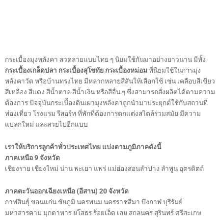
กระเบื้องมุงหลังคา ลวดลายแบบไทย ๆ นิยมใช้กันมาอย่างยาวนาน มีทั้ง
กระเบื้องเกล็ดปลา
กระเบื้องสุโขทัย กระเบื้องหม่อม
ที่นิยมใช้ในการมุง
หลังคาวัด หรือบ้านทรงไทย มีหลากหลายสีสันให้เลือกใช้ เช่น เคลือบสีเขียว
สีเหลือง สีแดง สีน้ำตาล สีน้ำเงิน หรือสีอื่น ๆ ซึ่งสามารถสั่งผลิตได้ตามความ
ต้องการ ปัจจุบันกระเบื้องดินเผามุงหลังคาถูกนำมาประยุกต์ใช้กับสถานที่
ท่องเที่ยว โรงแรม รีสอร์ท ที่พักที่ต้องการตกแต่งสไตล์ร่วมสมัย มีความ
แปลกใหม่ และสวยไปอีกแบบ
เราให้บริการลูกค้าทั่วประเทศไทย แบ่งตามภูมิภาคดังนี้
ภาคเหนือ 9 จังหวัด
เชียงราย เชียงใหม่ น่าน พะเยา แพร่ แม่ฮ่องสอนลำปาง ลำพูน อุตรดิตถ์
ภาคตะวันออกเฉียงเหนือ (อีสาน) 20 จังหวัด
กาฬสินธุ์ ขอนแก่น ชัยภูมิ นครพนม นครราชสีมา บึงกาฬ บุรีรัมย์
มหาสารคาม มุกดาหาร ยโสธร ร้อยเอ็ด เลย สกลนคร สุรินทร์ ศรีสะเกษ