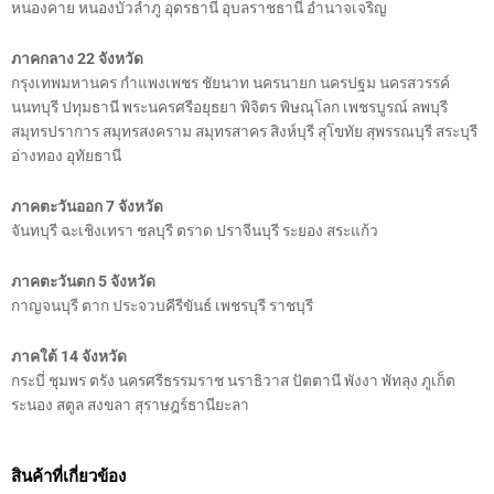
หนองคาย หนองบัวลำภู อุดรธานี อุบลราชธานี อำนาจเจริญ
ภาคกลาง 22 จังหวัด
กรุงเทพมหานคร กำแพงเพชร ชัยนาท นครนายก นครปฐม นครสวรรค์
นนทบุรี ปทุมธานี พระนครศรีอยุธยา พิจิตร พิษณุโลก เพชรบูรณ์ ลพบุรี
สมุทรปราการ สมุทรสงคราม สมุทรสาคร สิงห์บุรี สุโขทัย สุพรรณบุรี สระบุรี
อ่างทอง อุทัยธานี
ภาคตะวันออก 7 จังหวัด
จันทบุรี ฉะเชิงเทรา ชลบุรี ตราด ปราจีนบุรี ระยอง สระแก้ว
ภาคตะวันตก 5 จังหวัด
กาญจนบุรี ตาก ประจวบคีรีขันธ์ เพชรบุรี ราชบุรี
ภาคใต้ 14 จังหวัด
กระบี่ ชุมพร ตรัง นครศรีธรรมราช นราธิวาส ปัตตานี พังงา พัทลุง ภูเก็ต
ระนอง สตูล สงขลา สุราษฎร์ธานียะลา
สินค้าที่เกี่ยวข้อง