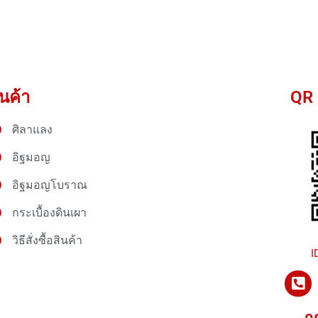
ินค้า
QR 
ศิลาแลง
อิฐมอญ
อิฐมอญโบราณ
กระเบื้องดินเผา
วิธีสั่งซื้อสินค้า
I
P
h
o