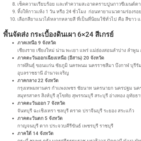
เช็คความเรียบร้อย และทำความสะอาดคราบปูนกาวซีเมนต์ตา
ทิ้งให้กาวแห้ง 1 วัน หรือ 24 ชั่วโมง ก่อนทายาแนวตามร่องรอ
เลือกสียาแนวได้หลากหลายสี ที่เป็นที่นิยมใช้ทั่วไป คือ สีขาว 
พื้นจัดส่ง
กระเบื้องดินเผา 6×24 สีเกรย์
ภาคเหนือ 9 จังหวัด
เชียงราย เชียงใหม่ น่าน พะเยา แพร่ แม่ฮ่องสอนลำปาง ลำพูน อ
ภาคตะวันออกเฉียงเหนือ (อีสาน) 20 จังหวัด
กาฬสินธุ์ ขอนแก่น ชัยภูมิ นครพนม นครราชสีมา บึงกาฬ บุรีร
อุบลราชธานี อำนาจเจริญ
ภาคกลาง 22 จังหวัด
กรุงเทพมหานคร กำแพงเพชร ชัยนาท นครนายก นครปฐม นครสวรร
สมุทรสาคร สิงห์บุรี สุโขทัย สุพรรณบุรี สระบุรี อ่างทอง อุทัยธา
ภาคตะวันออก 7 จังหวัด
จันทบุรี ฉะเชิงเทรา ชลบุรี ตราด ปราจีนบุรี ระยอง สระแก้ว
ภาคตะวันตก 5 จังหวัด
กาญจนบุรี ตาก ประจวบคีรีขันธ์ เพชรบุรี ราชบุรี
ภาคใต้ 14 จังหวัด
กระบี่ ชุมพร ตรัง นครศรีธรรมราช นราธิวาส ปัตตานี พังงา พั