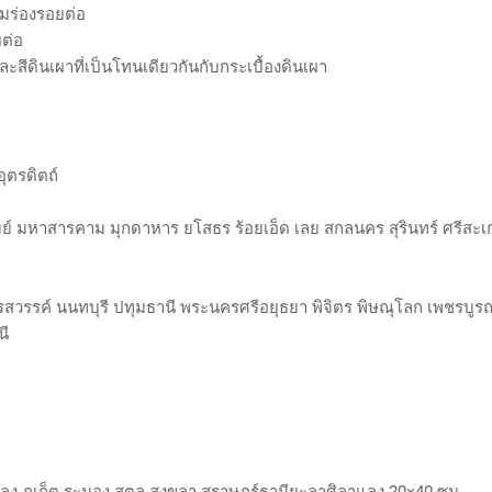
มร่องรอยต่อ
ยต่อ
และสีดินเผาที่เป็นโทนเดียวกันกับกระเบื้องดินเผา
ุตรดิตถ์
ัมย์ มหาสารคาม มุกดาหาร ยโสธร ร้อยเอ็ด เลย สกลนคร สุรินทร์ ศรีสะ
ค์ นนทบุรี ปทุมธานี พระนครศรีอยุธยา พิจิตร พิษณุโลก เพชรบูรณ
นี
ทลุง ภูเก็ต ระนอง สตูล สงขลา สุราษฎร์ธานียะลาศิลาแลง 20×40 ซม.