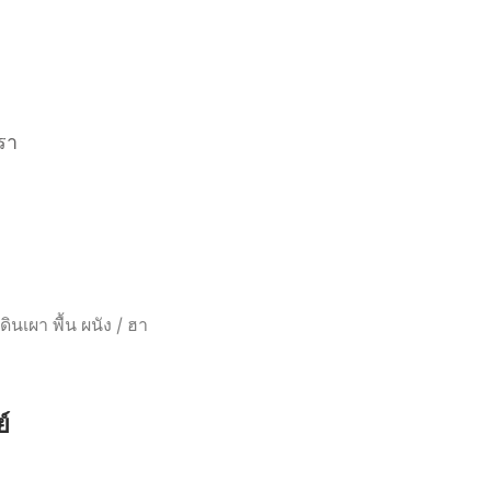
รา
ดินเผา พื้น ผนัง
/
ฮา
์