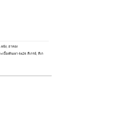
น ผนัง
,
ฮาลอง
ะเบื้องดินเผา 6x24 สีเกรย์
,
สีเก