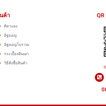
ินค้า
QR 
ศิลาแลง
อิฐมอญ
อิฐมอญโบราณ
กระเบื้องดินเผา
วิธีสั่งซื้อสินค้า
I
P
h
o
0
n
e
-
s