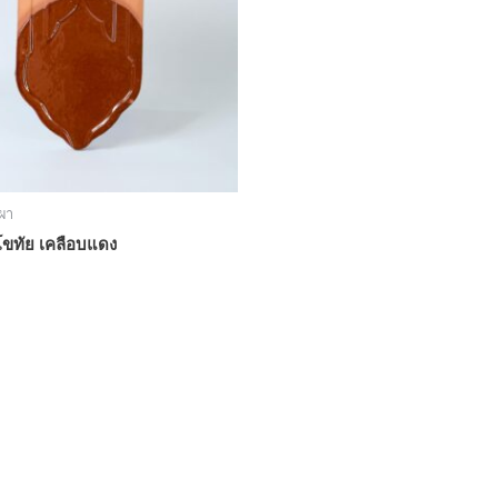
เผา
ุโขทัย เคลือบแดง