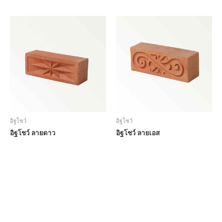
อิฐโชว์
อิฐโชว์
อิฐโชว์ ลายดาว
อิฐโชว์ ลายเอส