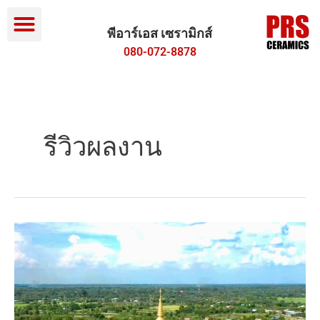
Menu
Skip
Post
to
pagination
พีอาร์เอส เซรามิกส์
content
080-072-8878
รีวิวผลงาน
รีวิว
ศิลา
แลง
20×40
วัด
ป่า