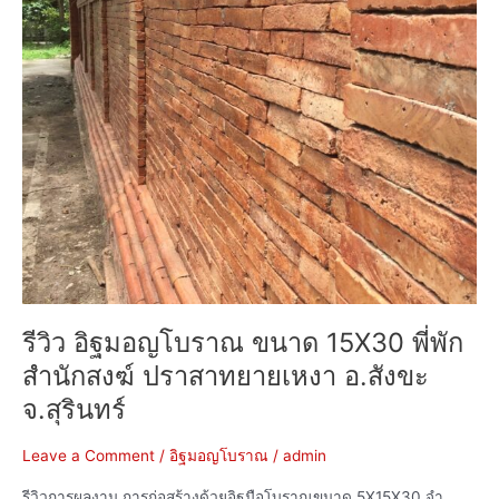
พี่
พัก
สำนักสงฆ์
ปราสาท
ยาย
เหงา
อ.สังขะ
จ.สุรินทร์
รีวิว อิฐมอญโบราณ ขนาด 15X30 พี่พัก
สำนักสงฆ์ ปราสาทยายเหงา อ.สังขะ
จ.สุรินทร์
Leave a Comment
/
อิฐมอญโบราณ
/
admin
รีวิวการผลงาน การก่อสร้างด้วยอิฐมือโบราณขนาด 5X15X30 จำ