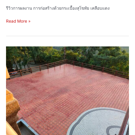
รีวิวการผลงาน การก่อสร้างด้วยกระเบื้องสุโขทัย เคลือบแดง
Read More »
รีวิว
การ
ปู
พื้น
กระเบื้อง
ดิน
เผา
20×20
ซม.
หน้า
งาน
วัด
ถ้ำ