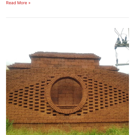
Read More »
รีวิว
ศิลา
แลง
20×40
อำเภอ
ปักธงชัย
จังหวัด
นครราชสีมา