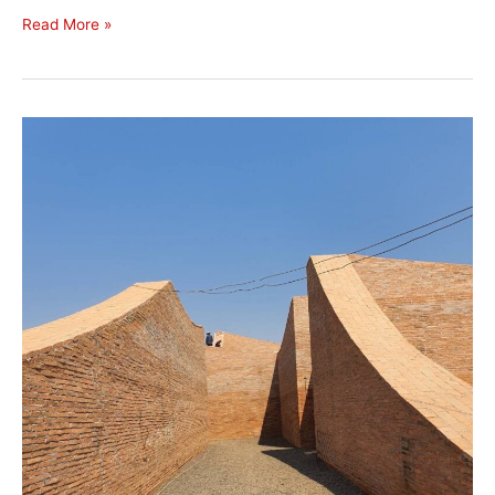
Read More »
รีวิว
โครงการ
โลก
ของ
ช้าง
อ.ท่าตูม
จ.สุรินทร์
ใช้
อิฐ
มอญ
โบราณ
15×30
ซม.
ใน
การ
ก่อสร้าง