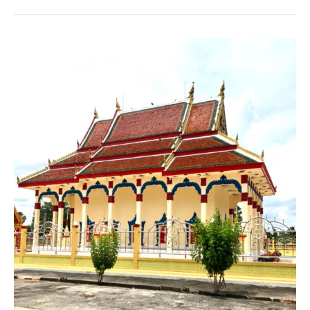
รีวิว
กระเบื้อง
สุโขทัย
มุง
หลังคา
โบสถ์
หน้า
งาน
วัด
บ้าน
หอย
อ.เมือง
จ.นครนายก