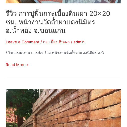
ผา
แดง
รีวิว การปูพื้นกระเบื้องดินเผา 20×20
นิมิตร
อ.น้ำพอง
ซม. หน้างานวัดถ้ำผาแดงนิมิตร
จ.ขอนแก่น
อ.น้ำพอง จ.ขอนแก่น
Leave a Comment
/
กระเบื้อง ดินเผา
/
admin
รีวิวการผลงาน การก่อสร้าง หน้างานวัดถ้ำผาแดงนิมิตร อ.น้
Read More »
รีวิว
อิฐ
มอญ
โบราณ
ขนาด
15X30