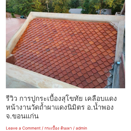
รีวิว
การ
ปู
กระเบื้อง
สุโขทัย
เคลือบ
แดง
หน้า
งาน
วัด
ถ้ำ
ผา
แดง
นิมิตร
อ.น้ำพอง
รีวิว การปูกระเบื้องสุโขทัย เคลือบแดง
จ.ขอนแก่น
หน้างานวัดถ้ำผาแดงนิมิตร อ.น้ำพอง
จ.ขอนแก่น
Leave a Comment
/
กระเบื้อง ดินเผา
/
admin