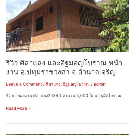
โบราณ
หน้า
งาน
อ.ปทุม
ราช
วงศา
จ.อำนาจเจริญ
รีวิว ศิลาแลง และอิฐมอญโบราณ หน้า
งาน อ.ปทุมราชวงศา จ.อำนาจเจริญ
Leave a Comment
/
ศิลาแลง
,
อิฐมอญโบราณ
/
admin
รีวิวการผลงาน ศิลาแลง20X40 จำนวน 3,000 ก้อน อิฐมือโบราณ
Read More »