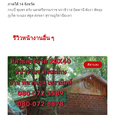
ภาคใต้ 14 จังหวัด
กระบี่ ชุมพร ตรัง นครศรีธรรมราช นราธิวาส ปัตตานี พังงา พัทลุง
ภูเก็ต ระนอง สตูล สงขลา สุราษฎร์ธานียะลา
รีวิวหน้างานอื่น ๆ
ศิลาแลง