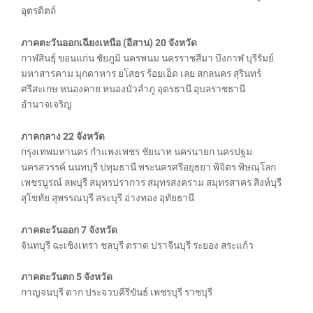
อุตรดิตถ์
ภาคตะวันออกเฉียงเหนือ (อีสาน) 20 จังหวัด
กาฬสินธุ์ ขอนแก่น ชัยภูมิ นครพนม นครราชสีมา บึงกาฬ บุรีรัมย์
มหาสารคาม มุกดาหาร ยโสธร ร้อยเอ็ด เลย สกลนคร สุรินทร์
ศรีสะเกษ หนองคาย หนองบัวลำภู อุดรธานี อุบลราชธานี
อำนาจเจริญ
ภาคกลาง 22 จังหวัด
กรุงเทพมหานคร กำแพงเพชร ชัยนาท นครนายก นครปฐม
นครสวรรค์ นนทบุรี ปทุมธานี พระนครศรีอยุธยา พิจิตร พิษณุโลก
เพชรบูรณ์ ลพบุรี สมุทรปราการ สมุทรสงคราม สมุทรสาคร สิงห์บุรี
สุโขทัย สุพรรณบุรี สระบุรี อ่างทอง อุทัยธานี
ภาคตะวันออก 7 จังหวัด
จันทบุรี ฉะเชิงเทรา ชลบุรี ตราด ปราจีนบุรี ระยอง สระแก้ว
ภาคตะวันตก 5 จังหวัด
กาญจนบุรี ตาก ประจวบคีรีขันธ์ เพชรบุรี ราชบุรี