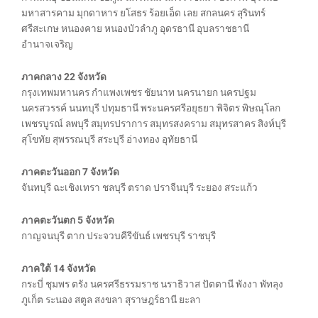
มหาสารคาม มุกดาหาร ยโสธร ร้อยเอ็ด เลย สกลนคร สุรินทร์
ศรีสะเกษ หนองคาย หนองบัวลำภู อุดรธานี อุบลราชธานี
อำนาจเจริญ
ภาคกลาง 22 จังหวัด
กรุงเทพมหานคร กำแพงเพชร ชัยนาท นครนายก นครปฐม
นครสวรรค์ นนทบุรี ปทุมธานี พระนครศรีอยุธยา พิจิตร พิษณุโลก
เพชรบูรณ์ ลพบุรี สมุทรปราการ สมุทรสงคราม สมุทรสาคร สิงห์บุรี
สุโขทัย สุพรรณบุรี สระบุรี อ่างทอง อุทัยธานี
ภาคตะวันออก 7 จังหวัด
จันทบุรี ฉะเชิงเทรา ชลบุรี ตราด ปราจีนบุรี ระยอง สระแก้ว
ภาคตะวันตก 5 จังหวัด
กาญจนบุรี ตาก ประจวบคีรีขันธ์ เพชรบุรี ราชบุรี
ภาคใต้ 14 จังหวัด
กระบี่ ชุมพร ตรัง นครศรีธรรมราช นราธิวาส ปัตตานี พังงา พัทลุง
ภูเก็ต ระนอง สตูล สงขลา สุราษฎร์ธานี ยะลา