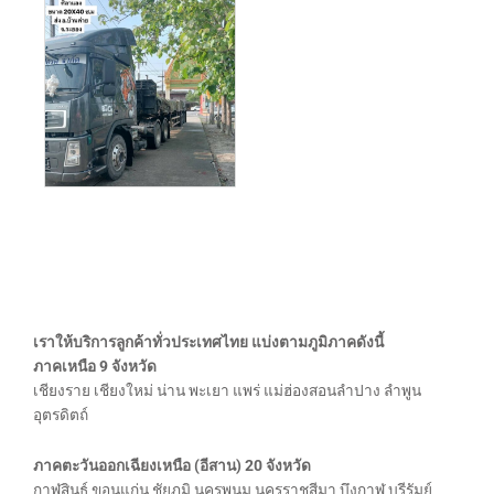
เราให้บริการลูกค้าทั่วประเทศไทย แบ่งตามภูมิภาคดังนี้
ภาคเหนือ 9 จังหวัด
เชียงราย เชียงใหม่ น่าน พะเยา แพร่ แม่ฮ่องสอนลำปาง ลำพูน
อุตรดิตถ์
ภาคตะวันออกเฉียงเหนือ (อีสาน) 20 จังหวัด
กาฬสินธุ์ ขอนแก่น ชัยภูมิ นครพนม นครราชสีมา บึงกาฬ บุรีรัมย์