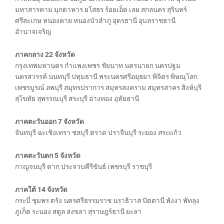
มหาสารคาม มุกดาหาร ยโสธร ร้อยเอ็ด เลย สกลนคร สุรินทร์
ศรีสะเกษ หนองคาย หนองบัวลำภู อุดรธานี อุบลราชธานี
อำนาจเจริญ
ภาคกลาง 22 จังหวัด
กรุงเทพมหานคร กำแพงเพชร ชัยนาท นครนายก นครปฐม
นครสวรรค์ นนทบุรี ปทุมธานี พระนครศรีอยุธยา พิจิตร พิษณุโลก
เพชรบูรณ์ ลพบุรี สมุทรปราการ สมุทรสงคราม สมุทรสาคร สิงห์บุรี
สุโขทัย สุพรรณบุรี สระบุรี อ่างทอง อุทัยธานี
ภาคตะวันออก 7 จังหวัด
จันทบุรี ฉะเชิงเทรา ชลบุรี ตราด ปราจีนบุรี ระยอง สระแก้ว
ภาคตะวันตก 5 จังหวัด
กาญจนบุรี ตาก ประจวบคีรีขันธ์ เพชรบุรี ราชบุรี
ภาคใต้ 14 จังหวัด
กระบี่ ชุมพร ตรัง นครศรีธรรมราช นราธิวาส ปัตตานี พังงา พัทลุง
ภูเก็ต ระนอง สตูล สงขลา สุราษฎร์ธานี ยะลา