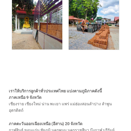
เราให้บริการลูกค้าทั่วประเทศไทย แบ่งตามภูมิภาคดังนี้
ภาคเหนือ 9 จังหวัด
เชียงราย เชียงใหม่ น่าน พะเยา แพร่ แม่ฮ่องสอนลำปาง ลำพูน
อุตรดิตถ์
ภาคตะวันออกเฉียงเหนือ (อีสาน) 20 จังหวัด
กาฬสินธุ์ ขอนแก่น ชัยภูมิ นครพนม นครราชสีมา บึงกาฬ บุรีรัมย์