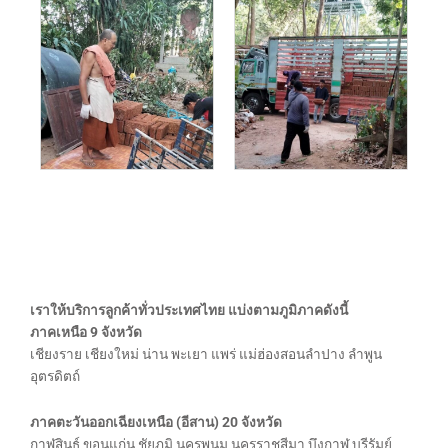
เราให้บริการลูกค้าทั่วประเทศไทย แบ่งตามภูมิภาคดังนี้
ภาคเหนือ 9 จังหวัด
เชียงราย เชียงใหม่ น่าน พะเยา แพร่ แม่ฮ่องสอนลำปาง ลำพูน
อุตรดิตถ์
ภาคตะวันออกเฉียงเหนือ (อีสาน) 20 จังหวัด
กาฬสินธุ์ ขอนแก่น ชัยภูมิ นครพนม นครราชสีมา บึงกาฬ บุรีรัมย์