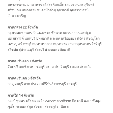
มหาสารคาม มุกดาหาร ยโสธร ร้อยเอ็ด เลย สกลนคร สุรินทร์
ศรีสะเกษ หนองคาย หนองบัวลำภู อุดรธานี อุบลราชธานี
อำนาจเจริญ
ภาคกลาง 22 จังหวัด
กรุงเทพมหานคร กำแพงเพชร ชัยนาท นครนายก นครปฐม
นครสวรรค์ นนทบุรี ปทุมธานี พระนครศรีอยุธยา พิจิตร พิษณุโลก
เพชรบูรณ์ ลพบุรี สมุทรปราการ สมุทรสงคราม สมุทรสาคร สิงห์บุรี
สุโขทัย สุพรรณบุรี สระบุรี อ่างทอง อุทัยธานี
ภาคตะวันออก 7 จังหวัด
จันทบุรี ฉะเชิงเทรา ชลบุรี ตราด ปราจีนบุรี ระยอง สระแก้ว
ภาคตะวันตก 5 จังหวัด
กาญจนบุรี ตาก ประจวบคีรีขันธ์ เพชรบุรี ราชบุรี
ภาคใต้ 14 จังหวัด
กระบี่ ชุมพร ตรัง นครศรีธรรมราช นราธิวาส ปัตตานี พังงา พัทลุง
ภูเก็ต ระนอง สตูล สงขลา สุราษฎร์ธานียะลา