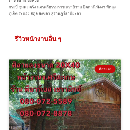
ภาคใต้ 14 จังหวัด
กระบี่ ชุมพร ตรัง นครศรีธรรมราช นราธิวาส ปัตตานี พังงา พัทลุง
ภูเก็ต ระนอง สตูล สงขลา สุราษฎร์ธานียะลา
รีวิวหน้างานอื่น ๆ
ศิลาแลง