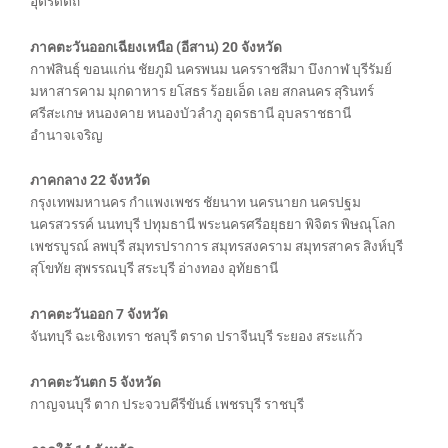
อุตรดิตถ์
ภาคตะวันออกเฉียงเหนือ (อีสาน) 20 จังหวัด
กาฬสินธุ์ ขอนแก่น ชัยภูมิ นครพนม นครราชสีมา บึงกาฬ บุรีรัมย์
มหาสารคาม มุกดาหาร ยโสธร ร้อยเอ็ด เลย สกลนคร สุรินทร์
ศรีสะเกษ หนองคาย หนองบัวลำภู อุดรธานี อุบลราชธานี
อำนาจเจริญ
ภาคกลาง 22 จังหวัด
กรุงเทพมหานคร กำแพงเพชร ชัยนาท นครนายก นครปฐม
นครสวรรค์ นนทบุรี ปทุมธานี พระนครศรีอยุธยา พิจิตร พิษณุโลก
เพชรบูรณ์ ลพบุรี สมุทรปราการ สมุทรสงคราม สมุทรสาคร สิงห์บุรี
สุโขทัย สุพรรณบุรี สระบุรี อ่างทอง อุทัยธานี
ภาคตะวันออก 7 จังหวัด
จันทบุรี ฉะเชิงเทรา ชลบุรี ตราด ปราจีนบุรี ระยอง สระแก้ว
ภาคตะวันตก 5 จังหวัด
กาญจนบุรี ตาก ประจวบคีรีขันธ์ เพชรบุรี ราชบุรี