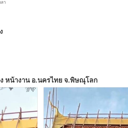
เวลา
ดง
แดง หน้างาน อ.นครไทย จ.พิษณุโลก