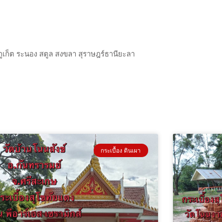
 ภูเก็ต ระนอง สตูล สงขลา สุราษฎร์ธานียะลา
กระเบื้อง ดินเผา