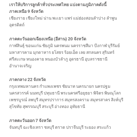
เราให้บริการลูกค้าทั่วประเทศไทย แบ่งตามภูมิภาคดังนี้
ภาคเหนือ 9 จังหวัด
เชียงราย เชียงใหม่ น่าน พะเยา แพร่ แม่ฮ่องสอนลำปาง ลำพูน
อุตรดิตถ์
ภาคตะวันออกเฉียงเหนือ (อีสาน) 20 จังหวัด
กาฬสินธุ์ ขอนแก่น ชัยภูมิ นครพนม นครราชสีมา บึงกาฬ บุรีรัมย์
มหาสารคาม มุกดาหาร ยโสธร ร้อยเอ็ด เลย สกลนคร สุรินทร์
ศรีสะเกษ หนองคาย หนองบัวลำภู อุดรธานี อุบลราชธานี
อำนาจเจริญ
ภาคกลาง 22 จังหวัด
กรุงเทพมหานคร กำแพงเพชร ชัยนาท นครนายก นครปฐม
นครสวรรค์ นนทบุรี ปทุมธานี พระนครศรีอยุธยา พิจิตร พิษณุโลก
เพชรบูรณ์ ลพบุรี สมุทรปราการ สมุทรสงคราม สมุทรสาคร สิงห์บุรี
สุโขทัย สุพรรณบุรี สระบุรี อ่างทอง อุทัยธานี
ภาคตะวันออก 7 จังหวัด
จันทบุรี ฉะเชิงเทรา ชลบุรี ตราด ปราจีนบุรี ระยอง สระแก้ว