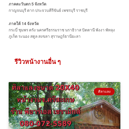
ภาคตะวันตก 5 จังหวัด
กาญจนบุรี ตาก ประจวบคีรีขันธ์ เพชรบุรี ราชบุรี
ภาคใต้ 14 จังหวัด
กระบี่ ชุมพร ตรัง นครศรีธรรมราช นราธิวาส ปัตตานี พังงา พัทลุง
ภูเก็ต ระนอง สตูล สงขลา สุราษฎร์ธานียะลา
รีวิวหน้างานอื่น ๆ
ศิลาแลง