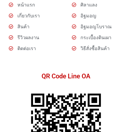
หน้าแรก
ศิลาแลง
เกี่ยวกับเรา
อิฐมอญ
สินค้า
อิฐมอญโบราณ
รีวิวผลงาน
กระเบื้องดินเผา
ติดต่อเรา
วิธีสั่งซื้อสินค้า
QR Code Line OA