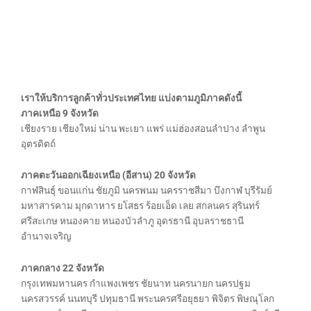
เราให้บริการลูกค้าทั่วประเทศไทย แบ่งตามภูมิภาคดังนี้
ภาคเหนือ 9 จังหวัด
เชียงราย เชียงใหม่ น่าน พะเยา แพร่ แม่ฮ่องสอนลำปาง ลำพูน
อุตรดิตถ์
ภาคตะวันออกเฉียงเหนือ (อีสาน) 20 จังหวัด
กาฬสินธุ์ ขอนแก่น ชัยภูมิ นครพนม นครราชสีมา บึงกาฬ บุรีรัมย์
มหาสารคาม มุกดาหาร ยโสธร ร้อยเอ็ด เลย สกลนคร สุรินทร์
ศรีสะเกษ หนองคาย หนองบัวลำภู อุดรธานี อุบลราชธานี
อำนาจเจริญ
ภาคกลาง 22 จังหวัด
กรุงเทพมหานคร กำแพงเพชร ชัยนาท นครนายก นครปฐม
นครสวรรค์ นนทบุรี ปทุมธานี พระนครศรีอยุธยา พิจิตร พิษณุโลก