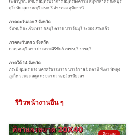
เพชรบูรณ์ ลพบุรี สมุทรปราการ สมุทรสงคราม สมุทรสาคร สิงห์บุรี
สุโขทัย สุพรรณบุรี สระบุรี อ่างทอง อุทัยธานี
ภาคตะวันออก 7 จังหวัด
จันทบุรี ฉะเชิงเทรา ชลบุรี ตราด ปราจีนบุรี ระยอง สระแก้ว
ภาคตะวันตก 5 จังหวัด
กาญจนบุรี ตาก ประจวบคีรีขันธ์ เพชรบุรี ราชบุรี
ภาคใต้ 14 จังหวัด
กระบี่ ชุมพร ตรัง นครศรีธรรมราช นราธิวาส ปัตตานี พังงา พัทลุง
ภูเก็ต ระนอง สตูล สงขลา สุราษฎร์ธานียะลา
รีวิวหน้างานอื่น ๆ
ศิลาแลง